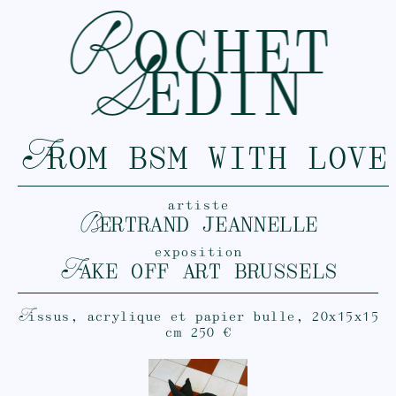
R
OCHET
S
EDIN
F
ROM BSM WITH LOVE
artiste
B
ERTRAND JEANNELLE
exposition
F
AKE OFF ART BRUSSELS
T
issus, acrylique et papier bulle, 20x15x15
cm 250 €